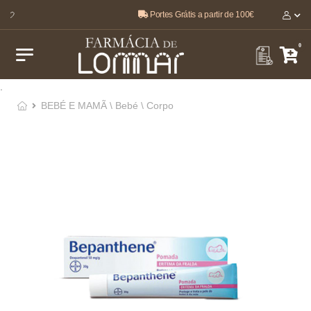
Portes Grátis a partir de 100€
O melhor, pela sua saúde e bem-estar 🤍
0
.
BEBÉ E MAMÃ \ Bebé \ Corpo