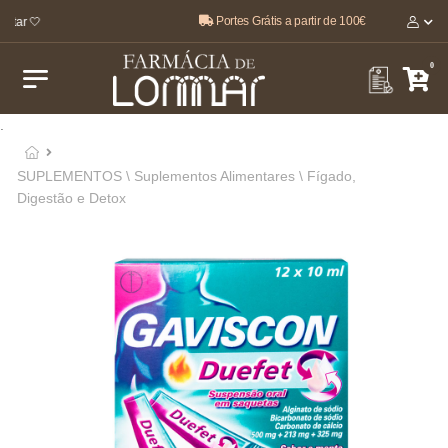
Portes Grátis a partir de 100€
tar 🤍
0
.
SUPLEMENTOS \ Suplementos Alimentares \ Fígado,
Digestão e Detox