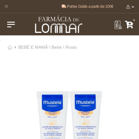
Portes Grátis a partir de 100€
r 🤍
0
.
BEBÉ E MAMÃ \ Bebé \ Rosto