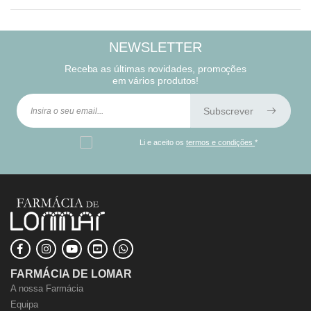
NEWSLETTER
Receba as últimas novidades, promoções
em vários produtos!
Subscrever
Li e aceito os
termos e condições
*
FARMÁCIA DE LOMAR
A nossa Farmácia
Equipa