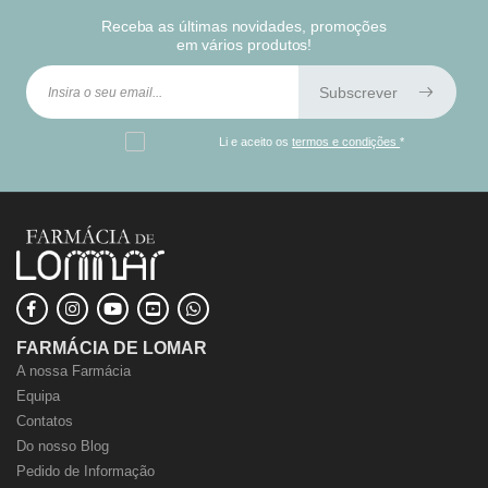
Receba as últimas novidades, promoções
em vários produtos!
Subscrever
Li e aceito os
termos e condições
*
FARMÁCIA DE LOMAR
A nossa Farmácia
Equipa
Contatos
Do nosso Blog
Pedido de Informação