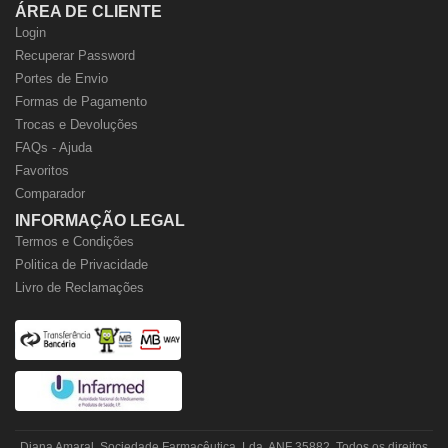
ÁREA DE CLIENTE
Login
Recuperar Password
Portes de Envio
Formas de Pagamento
Trocas e Devoluções
FAQs - Ajuda
Favoritos
Comparador
INFORMAÇÃO LEGAL
Termos e Condições
Politica de Privacidade
Livro de Reclamações
Diana Amaral, Sociedade Farmacêutica, Lda. ANF 35882. Todos os direitos