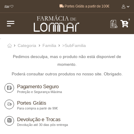
Portes Grátis a partir de 100€
estar 🤍
0
.
Categoria
Familia
>SubFamilia
Pedimos desculpa, mas o produto não está disponivel de
momento.
Poderá consultar outros produtos no nosso site. Obrigado.
Pagamento Seguro
Proteção e Segurança Máxima
Portes Grátis
Para compra a partir de 99€
Devolução e Trocas
Devolução até 30 dias pós-entrega