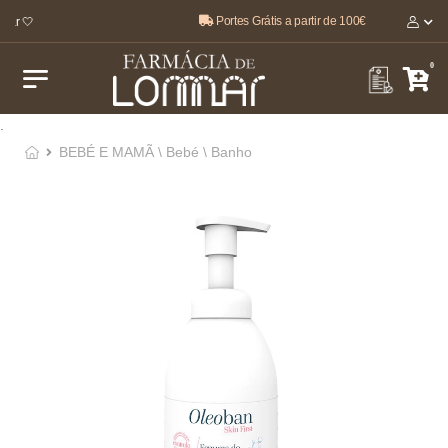
Portes Grátis a partir de 100€
ar 🤍
0
.
BEBÉ E MAMÃ \ Bebé \ Banho