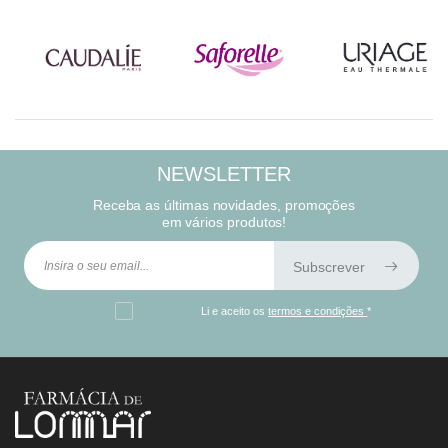
NEWSLETTER
Receba as últimas novidades, promoções
em vários produtos!
Subscrever
Li e aceito os
termos e condições
*