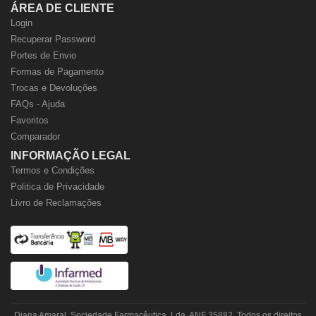
ÁREA DE CLIENTE
Login
Recuperar Password
Portes de Envio
Formas de Pagamento
Trocas e Devoluções
FAQs - Ajuda
Favoritos
Comparador
INFORMAÇÃO LEGAL
Termos e Condições
Politica de Privacidade
Livro de Reclamações
Diana Amaral, Sociedade Farmacêutica, Lda. ANF 35882. Todos os direitos