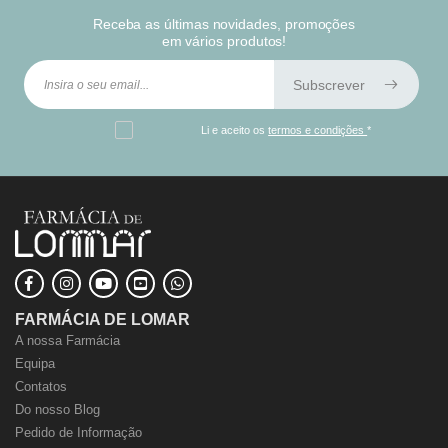
Receba as últimas novidades, promoções
em vários produtos!
Subscrever
Li e aceito os
termos e condições
*
FARMÁCIA DE LOMAR
A nossa Farmácia
Equipa
Contatos
Do nosso Blog
Pedido de Informação