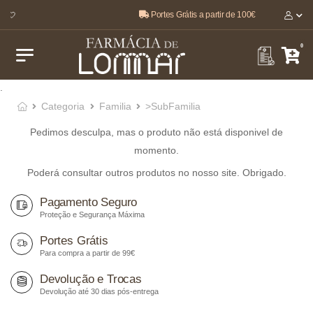
Portes Grátis a partir de 100€
r 🤍
0
.
Categoria
Familia
>SubFamilia
Pedimos desculpa, mas o produto não está disponivel de
momento.
Poderá consultar outros produtos no nosso site. Obrigado.
Pagamento Seguro
Proteção e Segurança Máxima
Portes Grátis
Para compra a partir de 99€
Devolução e Trocas
Devolução até 30 dias pós-entrega