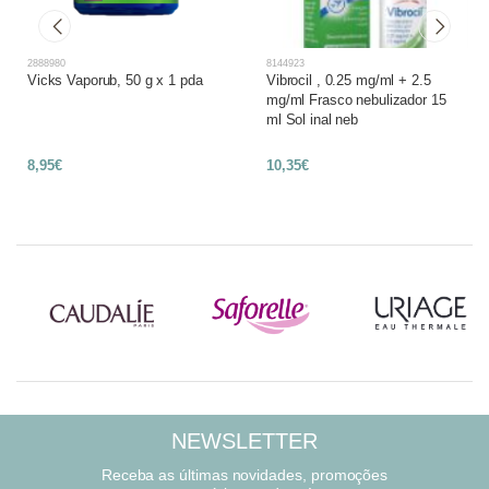
2888980
8144923
Vicks Vaporub, 50 g x 1 pda
Vibrocil , 0.25 mg/ml + 2.5
mg/ml Frasco nebulizador 15
ml Sol inal neb
8,95€
10,35€
NEWSLETTER
Receba as últimas novidades, promoções