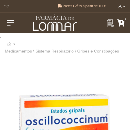
Portes Grátis a partir de 100€
r 🤍
0
.
Medicamentos \ Sistema Respiratório \ Gripes e Constipações