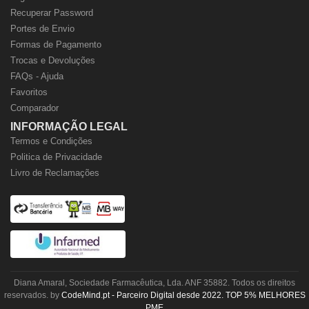
Recuperar Password
Portes de Envio
Formas de Pagamento
Trocas e Devoluções
FAQs - Ajuda
Favoritos
Comparador
INFORMAÇÃO LEGAL
Termos e Condições
Politica de Privacidade
Livro de Reclamações
Diana Amaral, Sociedade Farmacêutica, Lda. ANF 35882. Todos os direitos
reservados. by
CodeMind.pt - Parceiro Digital desde 2022. TOP 5% MELHORES
PME