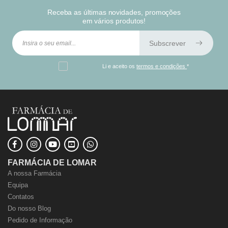
Receba as últimas novidades, promoções
em vários produtos!
Subscrever
Li e aceito os
termos e condições
*
FARMÁCIA DE LOMAR
A nossa Farmácia
Equipa
Contatos
Do nosso Blog
Pedido de Informação