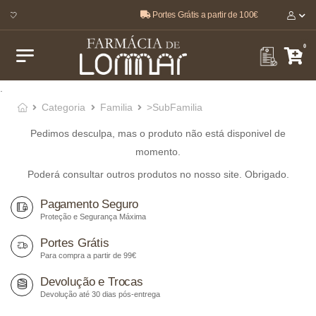
Portes Grátis a partir de 100€
r 🤍
0
.
Categoria
Familia
>SubFamilia
Pedimos desculpa, mas o produto não está disponivel de
momento.
Poderá consultar outros produtos no nosso site. Obrigado.
Pagamento Seguro
Proteção e Segurança Máxima
Portes Grátis
Para compra a partir de 99€
Devolução e Trocas
Devolução até 30 dias pós-entrega