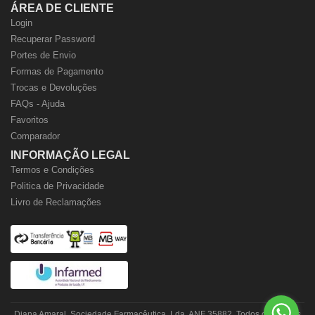
ÁREA DE CLIENTE
Login
Recuperar Password
Portes de Envio
Formas de Pagamento
Trocas e Devoluções
FAQs - Ajuda
Favoritos
Comparador
INFORMAÇÃO LEGAL
Termos e Condições
Politica de Privacidade
Livro de Reclamações
Diana Amaral, Sociedade Farmacêutica, Lda. ANF 35882. Todos os direitos