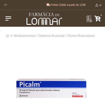
Portes Grátis a partir de 100€
r 🤍
0
.
Medicamentos \ Sistema Muscular \ Dores Musculares