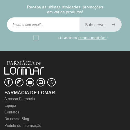
Receba as últimas novidades, promoções
em vários produtos!
Subscrever
Li e aceito os
termos e condições
*
FARMÁCIA DE LOMAR
A nossa Farmácia
Equipa
Contatos
Do nosso Blog
Pedido de Informação