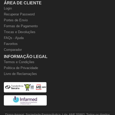
ÁREA DE CLIENTE
Login
Recuperar Password
Portes de Envio
Formas de Pagamento
Trocas e Devoluções
FAQs - Ajuda
Favoritos
Comparador
INFORMAÇÃO LEGAL
Termos e Condições
Politica de Privacidade
Livro de Reclamações
Diana Amaral, Sociedade Farmacêutica, Lda. ANF 35882. Todos os direitos