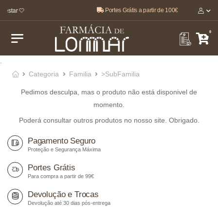
Portes Grátis a partir de 100€
-estar 🤍
0
.
Categoria
Familia
>SubFamilia
Pedimos desculpa, mas o produto não está disponivel de
momento.
Poderá consultar outros produtos no nosso site. Obrigado.
Pagamento Seguro
Proteção e Segurança Máxima
Portes Grátis
Para compra a partir de 99€
Devolução e Trocas
Devolução até 30 dias pós-entrega