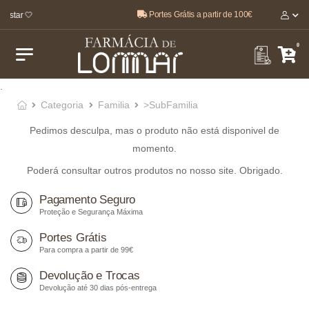
Portes Grátis a partir de 100€
estar 🤍
0
.
Categoria
Familia
>SubFamilia
Pedimos desculpa, mas o produto não está disponivel de
momento.
Poderá consultar outros produtos no nosso site. Obrigado.
Pagamento Seguro
Proteção e Segurança Máxima
Portes Grátis
Para compra a partir de 99€
Devolução e Trocas
Devolução até 30 dias pós-entrega