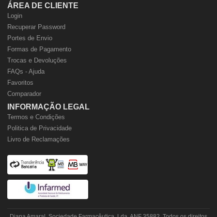
ÁREA DE CLIENTE
Login
Recuperar Password
Portes de Envio
Formas de Pagamento
Trocas e Devoluções
FAQs - Ajuda
Favoritos
Comparador
INFORMAÇÃO LEGAL
Termos e Condições
Politica de Privacidade
Livro de Reclamações
Diana Amaral, Sociedade Farmacêutica, Lda. ANF 35882. Todos os direitos