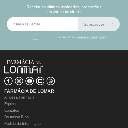
Receba as últimas novidades, promoções
em vários produtos!
Subscrever
Li e aceito os
termos e condições
*
FARMÁCIA DE LOMAR
A nossa Farmácia
Equipa
Contatos
Do nosso Blog
Pedido de Informação