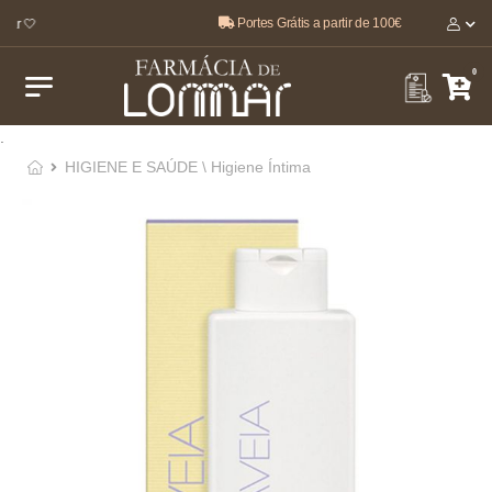
Portes Grátis a partir de 100€
ar 🤍
0
.
HIGIENE E SAÚDE \ Higiene Íntima