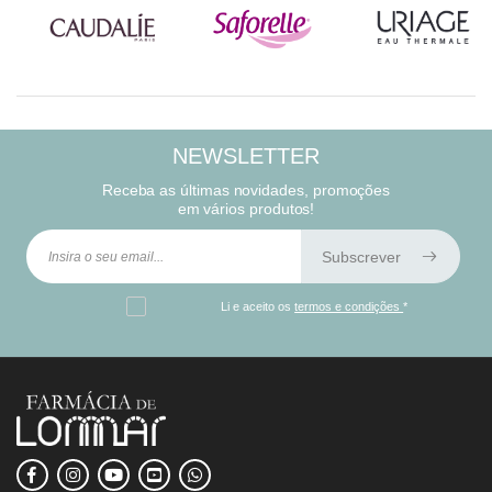
NEWSLETTER
Receba as últimas novidades, promoções
em vários produtos!
Subscrever
Li e aceito os
termos e condições
*