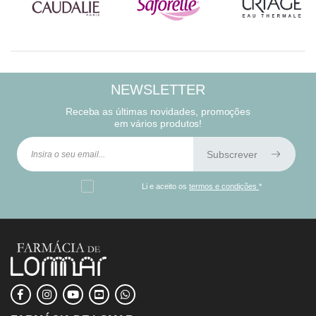
NEWSLETTER
Receba as últimas novidades, promoções
em vários produtos!
Subscrever
Li e aceito os
termos e condições
*