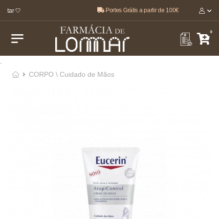
Portes Grátis a partir de 100€
star 🤍
0
.
CORPO \ Cuidado de Mãos