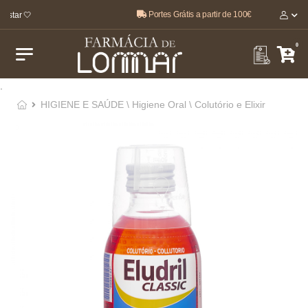
Portes Grátis a partir de 100€
star 🤍
0
.
HIGIENE E SAÚDE \ Higiene Oral \ Colutório e Elixir