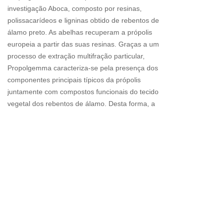
investigação Aboca, composto por resinas,
polissacarídeos e ligninas obtido de rebentos de
álamo preto. As abelhas recuperam a própolis
europeia a partir das suas resinas. Graças a um
processo de extração multifração particular,
Propolgemma caracteriza-se pela presença dos
componentes principais típicos da própolis
juntamente com compostos funcionais do tecido
vegetal dos rebentos de álamo. Desta forma, a
investigação Aboca desenvolveu um complexo
molecular com capacidades de proteção
particulares das mucosas da cavidade orofaríngea.