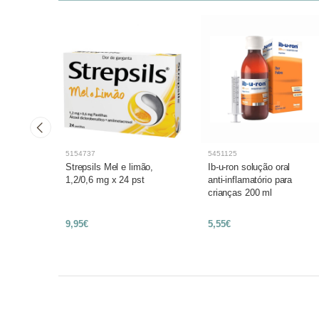
5154737
5451125
o das
Strepsils Mel e limão,
Ib-u-ron solução oral
em
1,2/0,6 mg x 24 pst
anti-inflamatório para
crianças 200 ml
9,95€
5,55€