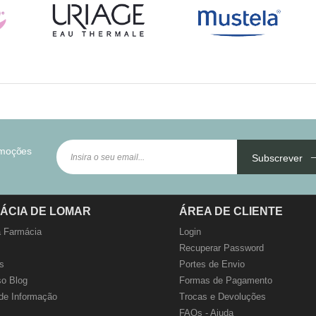
omoções
Subscrever
ÁCIA DE LOMAR
ÁREA DE CLIENTE
 Farmácia
Login
Recuperar Password
s
Portes de Envio
o Blog
Formas de Pagamento
de Informação
Trocas e Devoluções
FAQs - Ajuda