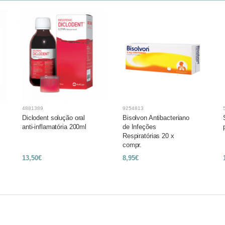
4881389
9254813
Diclodent solução oral
Bisolvon Antibacteriano
anti-inflamatória 200ml
de Infeções
Respiratórias 20 x
compr.
13,50€
8,95€