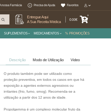
A nossa Farmácia
Precisa de Ajuda
Favoritos
0
Entregue Aqui
0.00€
A Sua Receita Médica
SUPLEMENTOS
MEDICAMENTOS
% PROMOÇÕES
Descrição
Modo de Utilização
Video
O produto também pode ser utilizado como
proteção preventiva, em todos os casos em que há
exposição a agentes externos agressivos ou
irritantes (frio, fumo, smog). Recomenda-se a
utilização a partir dos 12 anos de idade.
Propolgemma é um complexo molecular fruto da