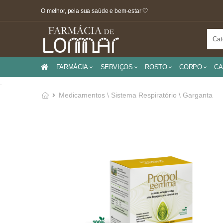
O melhor, pela sua saúde e bem-estar 🤍
FARMÁCIA
SERVIÇOS
ROSTO
CORPO
CA
.
Medicamentos \ Sistema Respiratório \ Garganta