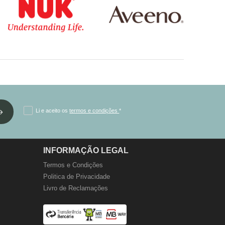
Li e aceito os
termos e condições
*
INFORMAÇÃO LEGAL
Termos e Condições
Politica de Privacidade
Livro de Reclamações