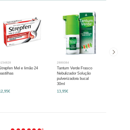
5154828
2889384
5242086
Strepfen Mel e limão 24
Tantum Verde Frasco
Tantum V
pastilhas
Nebulizador Solução
Frasco n
pulverizadora bucal
ml Sol pu
30ml
12,95€
13,95€
13,95€