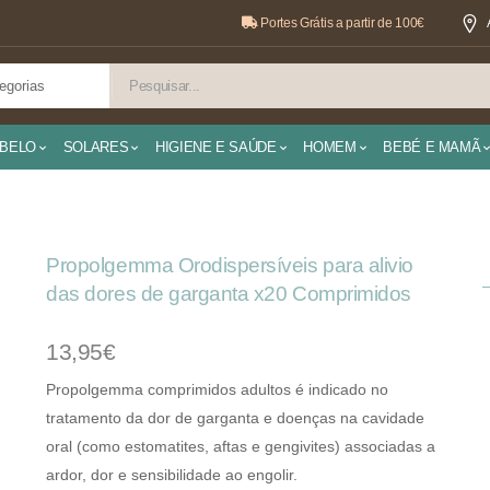
Portes Grátis a partir de 100€
BELO
SOLARES
HIGIENE E SAÚDE
HOMEM
BEBÉ E MAMÃ
Propolgemma Orodispersíveis para alivio
das dores de garganta x20 Comprimidos
13,95€
Propolgemma comprimidos adultos é indicado no
tratamento da dor de garganta e doenças na cavidade
oral (como estomatites, aftas e gengivites) associadas a
ardor, dor e sensibilidade ao engolir.