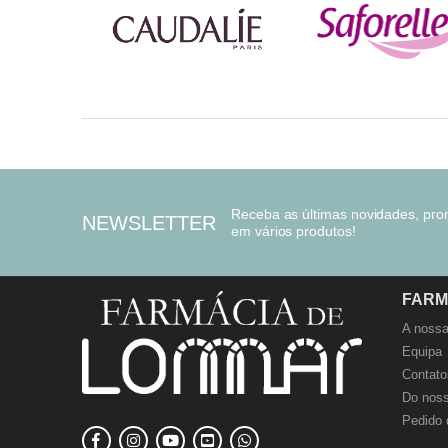
Receba as últimas novidades, pr
NEWSLETTER
em vários produtos!
FARM
A nossa
Equipa
Contato
Do noss
Pedido 