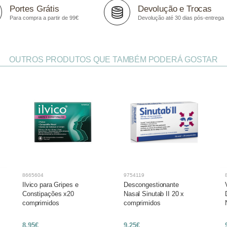
Portes Grátis
Devolução e Trocas
Para compra a partir de 99€
Devolução até 30 dias pós-entrega
OUTROS PRODUTOS QUE TAMBÉM PODERÁ GOSTAR
8665604
9754119
Ilvico para Gripes e
Descongestionante
Constipações x20
Nasal Sinutab II 20 x
comprimidos
comprimidos
8,95€
9,25€