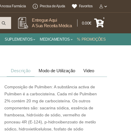
A nossa Farmácia
Precisa de Ajuda
Favoritos
0
Entregue Aqui
0.00€
A Sua Receita Médica
SUPLEMENTOS
MEDICAMENTOS
% PROMOÇÕES
Descrição
Modo de Utilização
Video
Composição de Pulmiben: A substância activa de
Pulmiben é a carbocisteína. Cada ml de Pulmiben
2% contém 20 mg de carbocisteína. Os outros
componentes são: sacarina sódica, essência de
framboesa, hidróxido de sódio, vermelho de
ponceau 4R (E-124), p-hidroxibenzoato de metilo
sódico, hidroxietilcelulose, fosfato de sódio