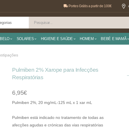
Portes Grátis a partir de 100€
BELO
SOLARES
HIGIENE E SAÚDE
HOMEM
BEBÉ E MAMÃ
nstipações
Pulmiben 2% Xarope para Infecções
Respiratórias
6,95€
Pulmiben 2%, 20 mg/mL-125 mL x 1 xar mL
Pulmiben está indicado no tratamento de todas as
afecções agudas e crónicas das vias respiratórias