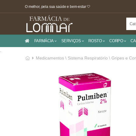
O melhor, pela sua saúde e bem-estar 🤍
FARMÁCIA
SERVIÇOS
ROSTO
CORPO
CA
.
Medicamentos \ Sistema Respiratório \ Gripes e Co