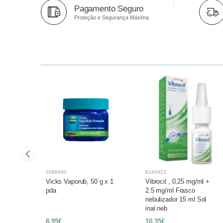
Pagamento Seguro
Proteção e Segurança Máxima
2888980
8144923
a
Vicks Vaporub, 50 g x 1
Vibrocil , 0.25 mg/ml +
ções
pda
2.5 mg/ml Frasco
nebulizador 15 ml Sol
inal neb
8,95€
10,35€