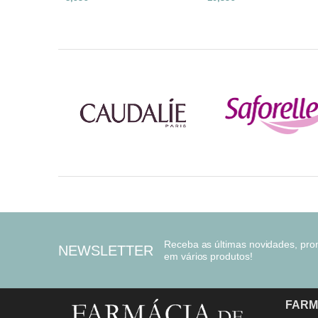
Receba as últimas novidades, pr
NEWSLETTER
em vários produtos!
FARM