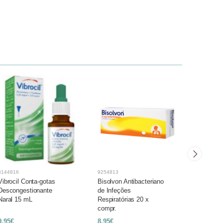
8144816
9254813
5472949
Vibrocil Conta-gotas
Bisolvon Antibacteriano
Griponal
Descongestionante
de Infeções
comp efe
Naral 15 mL
Respiratórias 20 x
compr.
9,95€
8,95€
10,95€