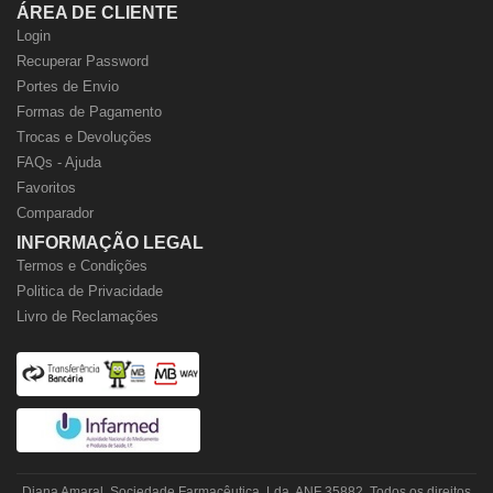
ÁREA DE CLIENTE
Login
Recuperar Password
Portes de Envio
Formas de Pagamento
Trocas e Devoluções
FAQs - Ajuda
Favoritos
Comparador
INFORMAÇÃO LEGAL
Termos e Condições
Politica de Privacidade
Livro de Reclamações
Diana Amaral, Sociedade Farmacêutica, Lda. ANF 35882. Todos os direitos