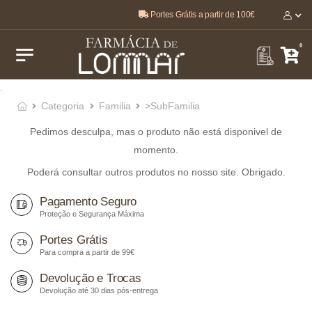
Portes Grátis a partir de 100€
O melhor, pela sua saúde e bem-estar 🤍
0
.
Categoria
Familia
>SubFamilia
Pedimos desculpa, mas o produto não está disponivel de
momento.
Poderá consultar outros produtos no nosso site. Obrigado.
Pagamento Seguro
Proteção e Segurança Máxima
Portes Grátis
Para compra a partir de 99€
Devolução e Trocas
Devolução até 30 dias pós-entrega