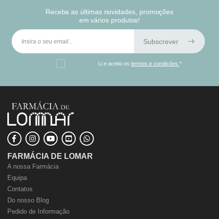
Receba as últimas novidades, promoções
em vários produtos!
Subscrever
Li e aceito os
termos e condições
*
FARMÁCIA DE LOMAR
A nossa Farmácia
Equipa
Contatos
Do nosso Blog
Pedido de Informação