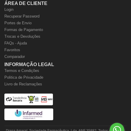
ÁREA DE CLIENTE
Login
Recuperar Password
Portes de Envio
Formas de Pagamento
Trocas e Devoluções
FAQs - Ajuda
Favoritos
Comparador
INFORMAÇÃO LEGAL
Termos e Condições
Politica de Privacidade
Livro de Reclamações
Diana Amaral, Sociedade Farmacêutica, Lda. ANF 35882. Todos os direitos