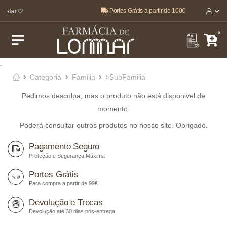
Portes Grátis a partir de 100€
estar 🤍
0
.
Categoria
Familia
>SubFamilia
Pedimos desculpa, mas o produto não está disponivel de
momento.
Poderá consultar outros produtos no nosso site. Obrigado.
Pagamento Seguro
Proteção e Segurança Máxima
Portes Grátis
Para compra a partir de 99€
Devolução e Trocas
Devolução até 30 dias pós-entrega