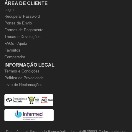
ÁREA DE CLIENTE
Login
Recuperar Password
Portes de Envio
Formas de Pagamento
Trocas e Devoluções
FAQs - Ajuda
Favoritos
Comparador
INFORMAÇÃO LEGAL
Termos e Condições
Politica de Privacidade
Livro de Reclamações
Diana Amaral, Sociedade Farmacêutica, Lda. ANF 35882. Todos os direitos