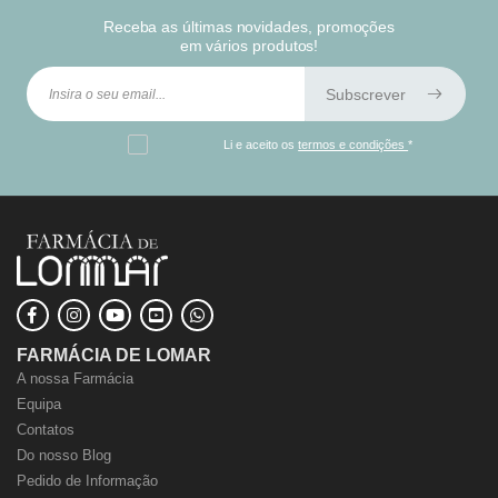
Receba as últimas novidades, promoções
em vários produtos!
Subscrever
Li e aceito os
termos e condições
*
FARMÁCIA DE LOMAR
A nossa Farmácia
Equipa
Contatos
Do nosso Blog
Pedido de Informação