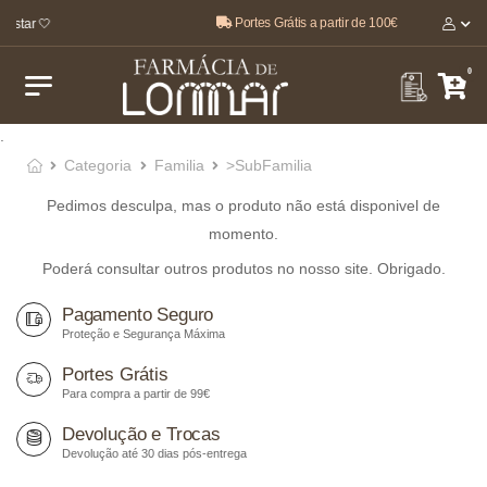
Portes Grátis a partir de 100€
estar 🤍
0
.
Categoria
Familia
>SubFamilia
Pedimos desculpa, mas o produto não está disponivel de
momento.
Poderá consultar outros produtos no nosso site. Obrigado.
Pagamento Seguro
Proteção e Segurança Máxima
Portes Grátis
Para compra a partir de 99€
Devolução e Trocas
Devolução até 30 dias pós-entrega