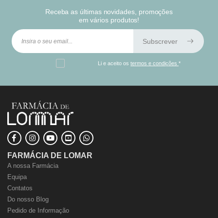
Receba as últimas novidades, promoções
em vários produtos!
Subscrever
Li e aceito os
termos e condições
*
FARMÁCIA DE LOMAR
A nossa Farmácia
Equipa
Contatos
Do nosso Blog
Pedido de Informação