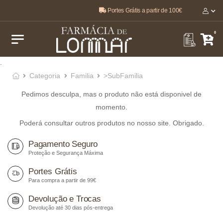
Portes Grátis a partir de 100€
O melhor, pela sua saúde e bem-estar 🤍
0
.
Categoria
Familia
>SubFamilia
Pedimos desculpa, mas o produto não está disponivel de
momento.
Poderá consultar outros produtos no nosso site. Obrigado.
Pagamento Seguro
Proteção e Segurança Máxima
Portes Grátis
Para compra a partir de 99€
Devolução e Trocas
Devolução até 30 dias pós-entrega