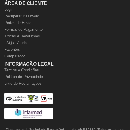
ÁREA DE CLIENTE
Login
Recuperar Password
Portes de Envio
Formas de Pagamento
Trocas e Devoluções
FAQs - Ajuda
Favoritos
Comparador
INFORMAÇÃO LEGAL
Termos e Condições
Politica de Privacidade
Livro de Reclamações
Diana Amaral, Sociedade Farmacêutica, Lda. ANF 35882. Todos os direitos