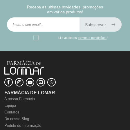
Receba as últimas novidades, promoções
em vários produtos!
Subscrever
Li e aceito os
termos e condições
*
FARMÁCIA DE LOMAR
A nossa Farmácia
Equipa
Contatos
Do nosso Blog
Pedido de Informação