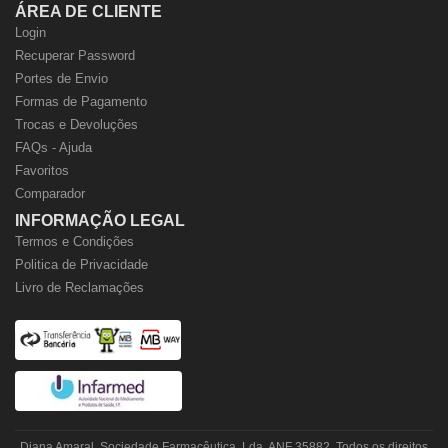
ÁREA DE CLIENTE
Login
Recuperar Password
Portes de Envio
Formas de Pagamento
Trocas e Devoluções
FAQs - Ajuda
Favoritos
Comparador
INFORMAÇÃO LEGAL
Termos e Condições
Politica de Privacidade
Livro de Reclamações
Diana Amaral, Sociedade Farmacêutica, Lda. ANF 35882. Todos os direitos