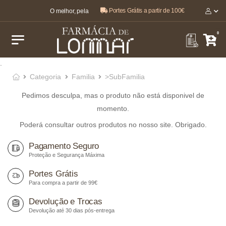
Portes Grátis a partir de 100€
O melhor, pela sua saúde e bem-estar 🤍
0
.
Categoria
Familia
>SubFamilia
Pedimos desculpa, mas o produto não está disponivel de
momento.
Poderá consultar outros produtos no nosso site. Obrigado.
Pagamento Seguro
Proteção e Segurança Máxima
Portes Grátis
Para compra a partir de 99€
Devolução e Trocas
Devolução até 30 dias pós-entrega