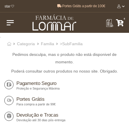
Portes Grátis a partir de 100€
-estar 🤍
0
.
Categoria
Familia
>SubFamilia
Pedimos desculpa, mas o produto não está disponivel de
momento.
Poderá consultar outros produtos no nosso site. Obrigado.
Pagamento Seguro
Proteção e Segurança Máxima
Portes Grátis
Para compra a partir de 99€
Devolução e Trocas
Devolução até 30 dias pós-entrega