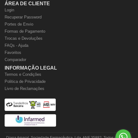
ÁREA DE CLIENTE
Login
Recuperar Password
Portes de Envio
Formas de Pagamento
Trocas e Devoluções
FAQs - Ajuda
Favoritos
Comparador
INFORMAÇÃO LEGAL
Termos e Condições
Politica de Privacidade
Livro de Reclamações
Diana Amaral, Sociedade Farmacêutica, Lda. ANF 35882. Todos os direitos