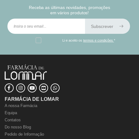
Receba as últimas novidades, promoções
em vários produtos!
Subscrever
Li e aceito os
termos e condições
*
FARMÁCIA DE LOMAR
A nossa Farmácia
Equipa
Contatos
Do nosso Blog
Pedido de Informação